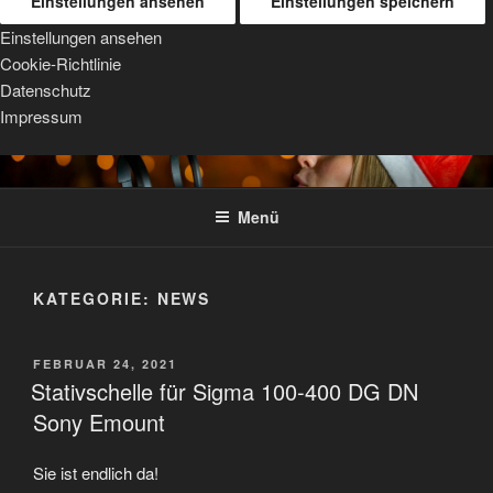
Einstellungen ansehen
Einstellungen speichern
Einstellungen ansehen
Cookie-Richtlinie
Datenschutz
Impressum
Zum
TRIPOD MOUNTS
For Sigma, Sony, and Tamron lenses
Inhalt
Menü
springen
KATEGORIE:
NEWS
VERÖFFENTLICHT
FEBRUAR 24, 2021
AM
Stativschelle für Sigma 100-400 DG DN
Sony Emount
Sie ist endlich da!