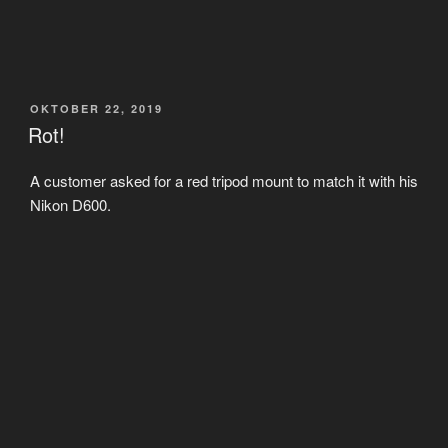
VERÖFFENTLICHT
OKTOBER 22, 2019
AM
Rot!
A customer asked for a red tripod mount to match it with his
Nikon D600.