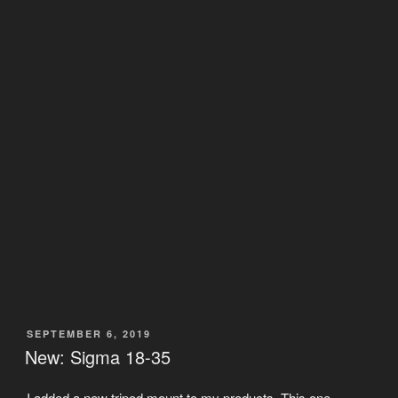
VERÖFFENTLICHT
SEPTEMBER 6, 2019
AM
New: Sigma 18-35
I added a new tripod mount to my products. This one