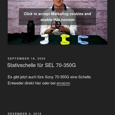
Click to accept Marketing cookies and
enable this content
VERÖFFENTLICHT
SEPTEMBER 18, 2020
AM
Stativschelle für SEL 70-350G
Es gibt jetzt auch fürs Sony 70-350G eine Schelle.
Entweder direkt hier oder bei
amazon
VERÖFFENTLICHT
DEZEMBER 4, 2019