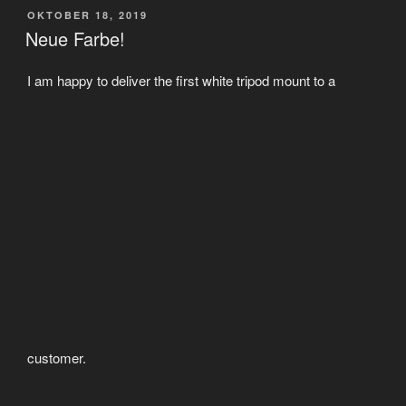
VERÖFFENTLICHT
OKTOBER 18, 2019
AM
Neue Farbe!
I am happy to deliver the first white tripod mount to a
customer.