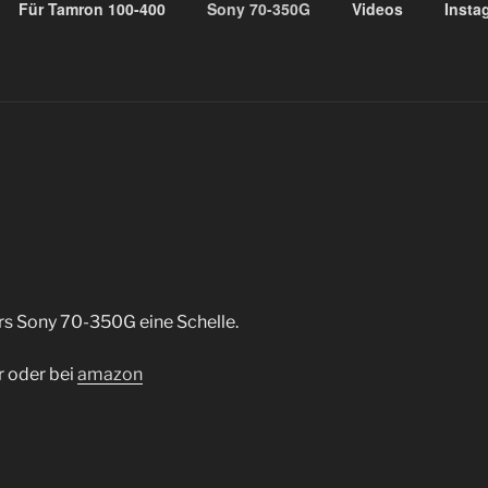
Für Tamron 100-400
Sony 70-350G
Videos
Insta
OUNTS
enses
ürs Sony 70-350G eine Schelle.
r oder bei
amazon