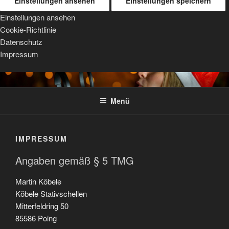
Einstellungen ansehen
Einstellungen speichern
Einstellungen ansehen
Cookie-Richtlinie
Datenschutz
Impressum
Zum
TRIPOD MOUNTS
For Sigma, Sony, and Tamron lenses
Inhalt
Menü
springen
IMPRESSUM
Angaben gemäß § 5 TMG
Martin Köbele
Köbele Stativschellen
Mitterfeldring 50
85586 Poing