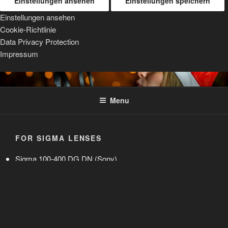
Einstellungen ansehen
Einstellungen speichern
Einstellungen ansehen
Cookie-Richtlinie
Data Privacy Protection
Impressum
Skip
TRIPOD MOUNTS
For Sigma, Sony, and Tamron lenses
to
Menu
content
FOR SIGMA LENSES
Sigma 100-400 DG DN (Sony)