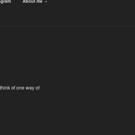
agram
About me
think of one way of