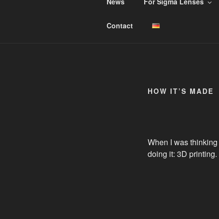
Skip
News
For Sigma Lenses
to
TRIPOD M
content
For Sigma, Sony, and Tamron l
Contact
HOW IT’S MADE
When I was thinking 
doing it: 3D printing.