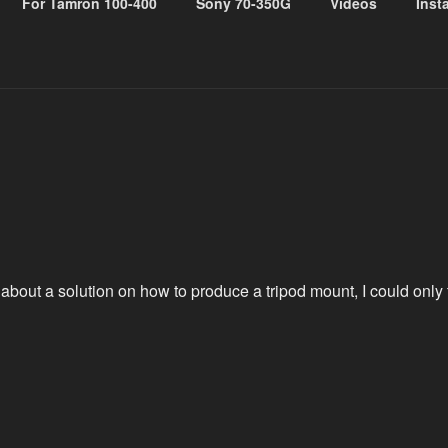
For Tamron 100-400
Sony 70-350G
Videos
Inst
OUNTS
enses
about a solution on how to produce a tripod mount, I could only 