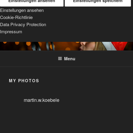
Einstellungen ansehen
Einstellungen speichern
Einstellungen ansehen
Cookie-Richtlinie
Data Privacy Protection
Impressum
Skip
TRIPOD MOUNTS
For Sigma, Sony, and Tamron lenses
to
Menu
content
MY PHOTOS
martin.w.koebele