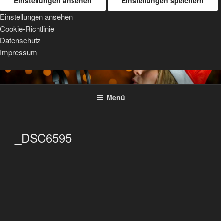
Einstellungen ansehen
Einstellungen speichern
Einstellungen ansehen
Cookie-Richtlinie
Datenschutz
Impressum
Zum
TRIPOD MOUNTS
For Sigma, Sony, and Tamron lenses
Inhalt
Menü
springen
_DSC6595