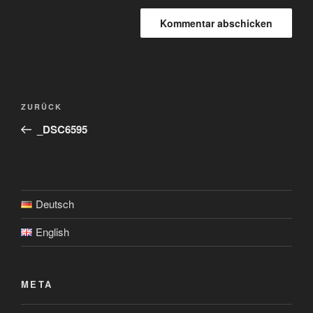
Beitragsnavigation
Vorheriger
ZURÜCK
Beitrag
_DSC6595
Deutsch
English
META