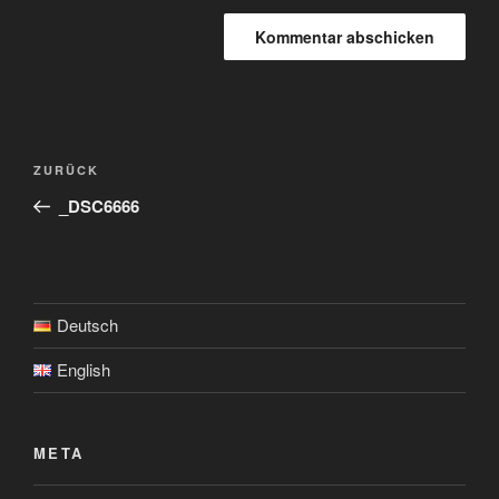
Beitragsnavigation
Vorheriger
ZURÜCK
Beitrag
_DSC6666
Deutsch
English
META