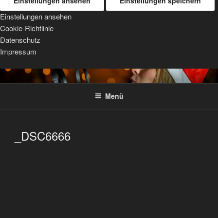
Einstellungen ansehen
Einstellungen speichern
Einstellungen ansehen
Cookie-Richtlinie
Datenschutz
Impressum
Zum
TRIPOD MOUNTS
For Sigma, Sony, and Tamron lenses
Inhalt
Menü
springen
_DSC6666