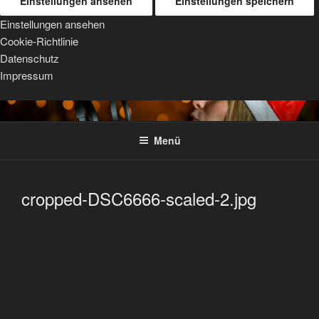
Einstellungen ansehen
Einstellungen speichern
Einstellungen ansehen
Cookie-Richtlinie
Datenschutz
Impressum
Zum
TRIPOD MOUNTS
For Sigma, Sony, and Tamron lenses
Inhalt
Menü
springen
cropped-DSC6666-scaled-2.jpg