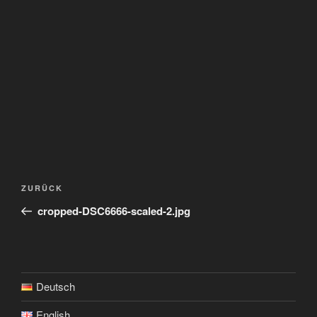
Beitragsnavigation
Vorheriger
ZURÜCK
Beitrag
cropped-DSC6666-scaled-2.jpg
Deutsch
English