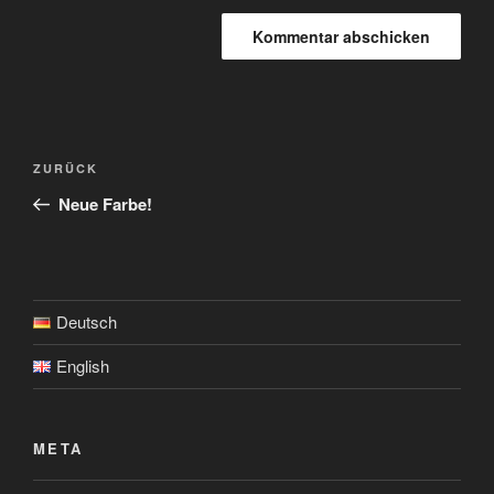
Beitragsnavigation
Vorheriger
ZURÜCK
Beitrag
Neue Farbe!
Deutsch
English
META