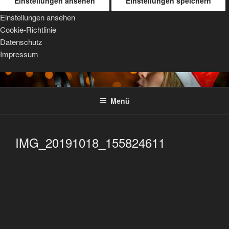
Einstellungen ansehen
Einstellungen speichern
Einstellungen ansehen
Cookie-Richtlinie
Datenschutz
Impressum
Zum
TRIPOD MOUNTS
For Sigma, Sony, and Tamron lenses
Inhalt
Menü
springen
IMG_20191018_155824611