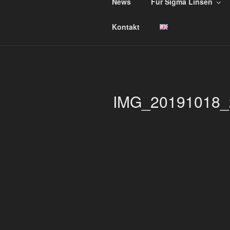
Zum
News
Für Sigma Linsen
Inhalt
TRIPOD M
springen
For Sigma, Sony, and Tamron l
Kontakt
IMG_20191018_