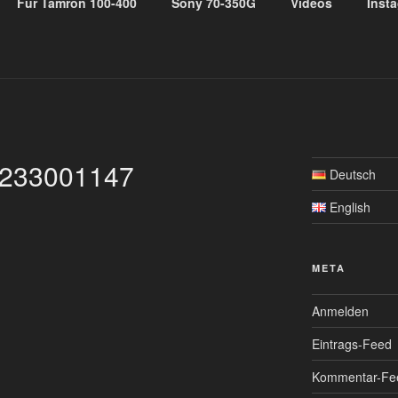
Für Tamron 100-400
Sony 70-350G
Videos
Inst
OUNTS
enses
233001147
Deutsch
English
META
Anmelden
Eintrags-Feed
Kommentar-Fe