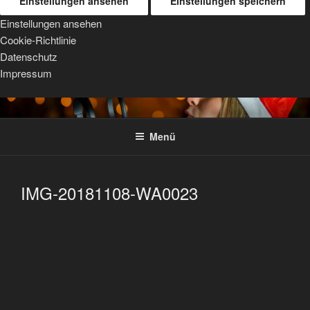
Einstellungen ansehen
Einstellungen speichern
Einstellungen ansehen
Cookie-Richtlinie
Datenschutz
Impressum
Zum
TRIPOD MOUNTS
For Sigma, Sony, and Tamron lenses
Inhalt
Menü
springen
IMG-20181108-WA0023